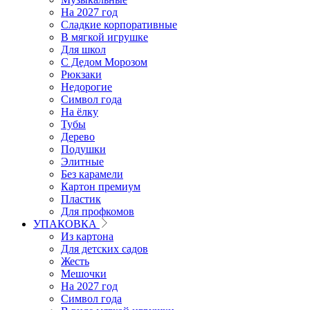
На 2027 год
Сладкие корпоративные
В мягкой игрушке
Для школ
С Дедом Морозом
Рюкзаки
Недорогие
Символ года
На ёлку
Тубы
Дерево
Подушки
Элитные
Без карамели
Картон премиум
Пластик
Для профкомов
УПАКОВКА
Из картона
Для детских садов
Жесть
Мешочки
На 2027 год
Символ года