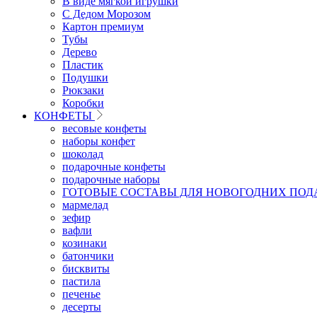
В виде мягкой игрушки
С Дедом Морозом
Картон премиум
Тубы
Дерево
Пластик
Подушки
Рюкзаки
Коробки
КОНФЕТЫ
весовые конфеты
наборы конфет
шоколад
подарочные конфеты
подарочные наборы
ГОТОВЫЕ СОСТАВЫ ДЛЯ НОВОГОДНИХ ПОД
мармелад
зефир
вафли
козинаки
батончики
бисквиты
пастила
печенье
десерты