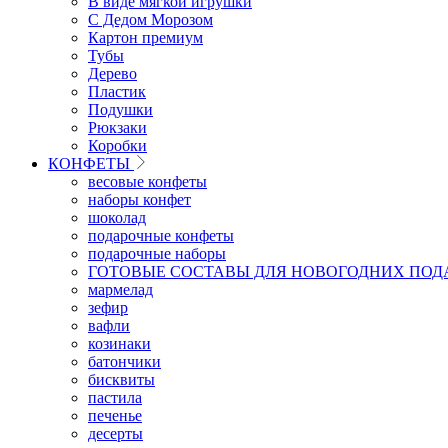
В виде мягкой игрушки
С Дедом Морозом
Картон премиум
Тубы
Дерево
Пластик
Подушки
Рюкзаки
Коробки
КОНФЕТЫ
весовые конфеты
наборы конфет
шоколад
подарочные конфеты
подарочные наборы
ГОТОВЫЕ СОСТАВЫ ДЛЯ НОВОГОДНИХ ПОД
мармелад
зефир
вафли
козинаки
батончики
бисквиты
пастила
печенье
десерты