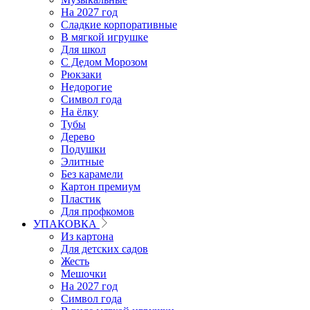
На 2027 год
Сладкие корпоративные
В мягкой игрушке
Для школ
С Дедом Морозом
Рюкзаки
Недорогие
Символ года
На ёлку
Тубы
Дерево
Подушки
Элитные
Без карамели
Картон премиум
Пластик
Для профкомов
УПАКОВКА
Из картона
Для детских садов
Жесть
Мешочки
На 2027 год
Символ года