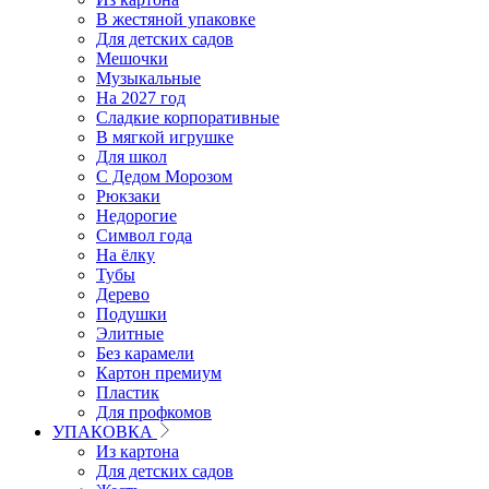
В жестяной упаковке
Для детских садов
Мешочки
Музыкальные
На 2027 год
Сладкие корпоративные
В мягкой игрушке
Для школ
С Дедом Морозом
Рюкзаки
Недорогие
Символ года
На ёлку
Тубы
Дерево
Подушки
Элитные
Без карамели
Картон премиум
Пластик
Для профкомов
УПАКОВКА
Из картона
Для детских садов