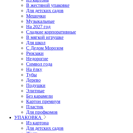
В жестяной упаковке
Для детских садов
Мешочки
Музыкальные
На 2027 год
Сладкие корпоративные
В мягкой игрушке
Для школ
С Дедом Морозом
Рюкзаки
Недорогие
Символ года
На ёлку
Тубы
Дерево
Подушки
Элитные
Без карамели
Картон премиум
Пластик
Для профкомов
УПАКОВКА
Из картона
Для детских садов