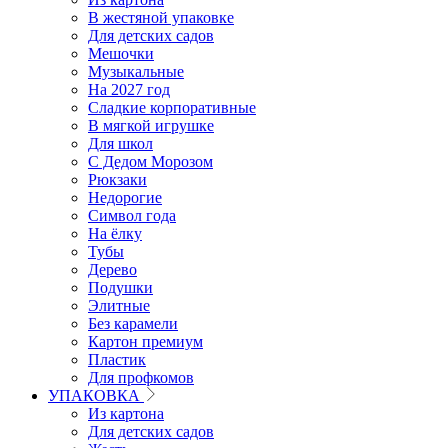
В жестяной упаковке
Для детских садов
Мешочки
Музыкальные
На 2027 год
Сладкие корпоративные
В мягкой игрушке
Для школ
С Дедом Морозом
Рюкзаки
Недорогие
Символ года
На ёлку
Тубы
Дерево
Подушки
Элитные
Без карамели
Картон премиум
Пластик
Для профкомов
УПАКОВКА
Из картона
Для детских садов