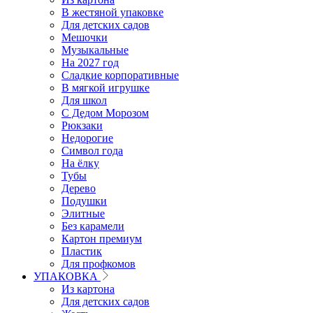
В жестяной упаковке
Для детских садов
Мешочки
Музыкальные
На 2027 год
Сладкие корпоративные
В мягкой игрушке
Для школ
С Дедом Морозом
Рюкзаки
Недорогие
Символ года
На ёлку
Тубы
Дерево
Подушки
Элитные
Без карамели
Картон премиум
Пластик
Для профкомов
УПАКОВКА
Из картона
Для детских садов