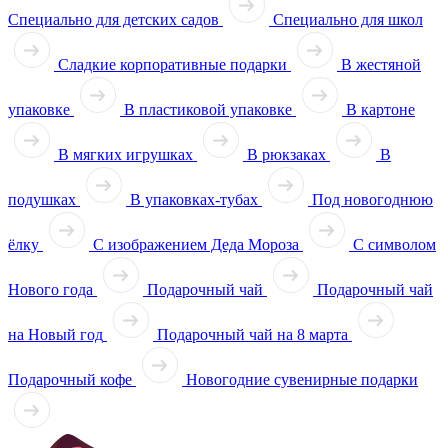
Специально для детских садов
Специально для школ
Сладкие корпоративные подарки
В жестяной
упаковке
В пластиковой упаковке
В картоне
В мягких игрушках
В рюкзаках
В
подушках
В упаковках-тубах
Под новогоднюю
ёлку
С изображением Деда Мороза
С символом
Нового года
Подарочный чай
Подарочный чай
на Новый год
Подарочный чай на 8 марта
Подарочный кофе
Новогодние сувенирные подарки