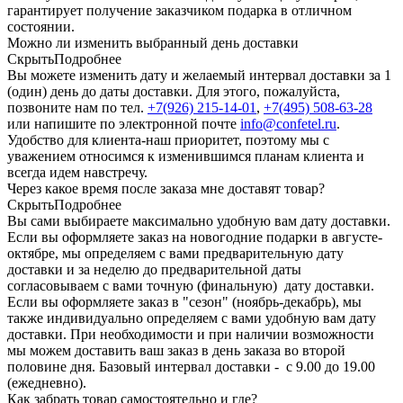
гарантирует получение заказчиком подарка в отличном
состоянии.
Можно ли изменить выбранный день доставки
Скрыть
Подробнее
Вы можете изменить дату и желаемый интервал доставки за 1
(один) день до даты доставки. Для этого, пожалуйста,
позвоните нам по тел.
+7(926) 215-14-01
,
+7(495) 508-63-28
или напишите по электронной почте
info@confetel.ru
.
Удобство для клиента-наш приоритет, поэтому мы с
уважением относимся к изменившимся планам клиента и
всегда идем навстречу.
Через какое время после заказа мне доставят товар?
Скрыть
Подробнее
Вы сами выбираете максимально удобную вам дату доставки.
Если вы оформляете заказ на новогодние подарки в августе-
октябре, мы определяем с вами предварительную дату
доставки и за неделю до предварительной даты
согласовываем с вами точную (финальную) дату доставки.
Если вы оформляете заказ в "сезон" (ноябрь-декабрь), мы
также индивидуально определяем с вами удобную вам дату
доставки. При необходимости и при наличии возможности
мы можем доставить ваш заказ в день заказа во второй
половине дня. Базовый интервал доставки - с 9.00 до 19.00
(ежедневно).
Как забрать товар самостоятельно и где?