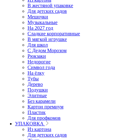
В жестяной упаковке
Для детских садов
Мешочки
Музыкальные
На 2027 год
Сладкие корпоративные
В мягкой игрушке
Для школ
С Дедом Морозом
Рюкзаки
Недорогие
Символ года
На ёлку
Тубы
Дерево
Подушки
Элитные
Без карамели
Картон премиум
Пластик
Для профкомов
УПАКОВКА
Из картона
Для детских садов