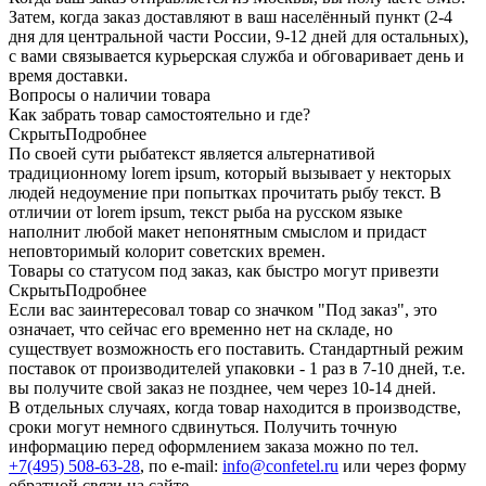
Затем, когда заказ доставляют в ваш населённый пункт (2-4
дня для центральной части России, 9-12 дней для остальных),
с вами связывается курьерская служба и обговаривает день и
время доставки.
Вопросы о наличии товара
Как забрать товар самостоятельно и где?
Скрыть
Подробнее
По своей сути рыбатекст является альтернативой
традиционному lorem ipsum, который вызывает у некторых
людей недоумение при попытках прочитать рыбу текст. В
отличии от lorem ipsum, текст рыба на русском языке
наполнит любой макет непонятным смыслом и придаст
неповторимый колорит советских времен.
Товары со статусом под заказ, как быстро могут привезти
Скрыть
Подробнее
Если вас заинтересовал товар со значком "Под заказ", это
означает, что сейчас его временно нет на складе, но
существует возможность его поставить. Стандартный режим
поставок от производителей упаковки - 1 раз в 7-10 дней, т.е.
вы получите свой заказ не позднее, чем через 10-14 дней.
В отдельных случаях, когда товар находится в производстве,
сроки могут немного сдвинуться. Получить точную
информацию перед оформлением заказа можно по тел.
+7(495) 508-63-28
, по e-mail:
info@confetel.ru
или через форму
обратной связи на сайте.