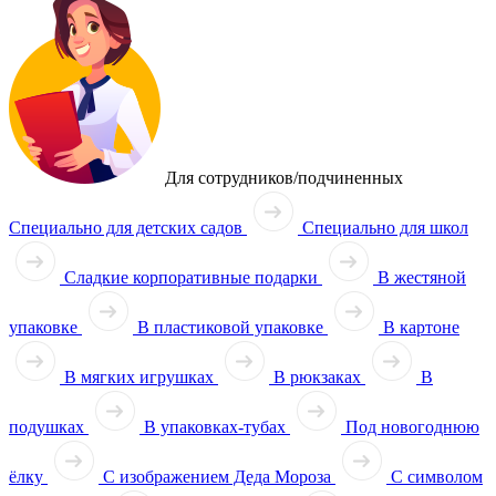
Для сотрудников/подчиненных
Специально для детских садов
Специально для школ
Сладкие корпоративные подарки
В жестяной
упаковке
В пластиковой упаковке
В картоне
В мягких игрушках
В рюкзаках
В
подушках
В упаковках-тубах
Под новогоднюю
ёлку
С изображением Деда Мороза
С символом