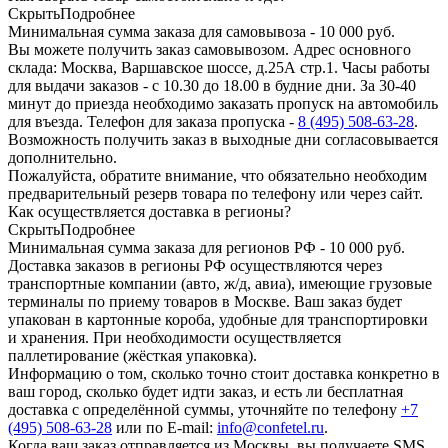
Скрыть
Подробнее
Минимальная сумма заказа для самовывоза - 10 000 руб.
Вы можете получить заказ самовывозом. Адрес основного
склада: Москва, Варшавское шоссе, д.25А стр.1. Часы работы
для выдачи заказов - с 10.30 до 18.00 в будние дни. За 30-40
минут до приезда необходимо заказать пропуск на автомобиль
для въезда. Телефон для заказа пропуска -
8 (495) 508-63-28
.
Возможность получить заказ в выходные дни согласовывается
дополнительно.
Пожалуйста, обратите внимание, что обязательно необходим
предварительный резерв товара по телефону или через сайт.
Как осуществляется доставка в регионы?
Скрыть
Подробнее
Минимальная сумма заказа для регионов РФ - 10 000 руб.
Доставка заказов в регионы РФ осуществляются через
транспортные компании (авто, ж/д, авиа), имеющие грузовые
терминалы по приему товаров в Москве. Ваш заказ будет
упакован в картонные короба, удобные для транспортировки
и хранения. При необходимости осуществляется
паллетирование (жёсткая упаковка).
Информацию о том, сколько точно стоит доставка конкретно в
ваш город, сколько будет идти заказ, и есть ли бесплатная
доставка с определённой суммы, уточняйте по телефону
+7
(495) 508-63-28
или по E-mail:
info@confetel.ru
.
Когда ваш заказ отправляется из Москвы, вы получаете SMS.