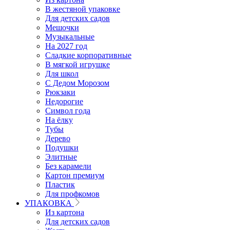
В жестяной упаковке
Для детских садов
Мешочки
Музыкальные
На 2027 год
Сладкие корпоративные
В мягкой игрушке
Для школ
С Дедом Морозом
Рюкзаки
Недорогие
Символ года
На ёлку
Тубы
Дерево
Подушки
Элитные
Без карамели
Картон премиум
Пластик
Для профкомов
УПАКОВКА
Из картона
Для детских садов