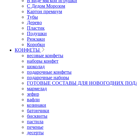
В виде мягкой игрушки
С Дедом Морозом
Картон премиум
Тубы
Дерево
Пластик
Подушки
Рюкзаки
Коробки
КОНФЕТЫ
весовые конфеты
наборы конфет
шоколад
подарочные конфеты
подарочные наборы
ГОТОВЫЕ СОСТАВЫ ДЛЯ НОВОГОДНИХ ПОД
мармелад
зефир
вафли
козинаки
батончики
бисквиты
пастила
печенье
десерты