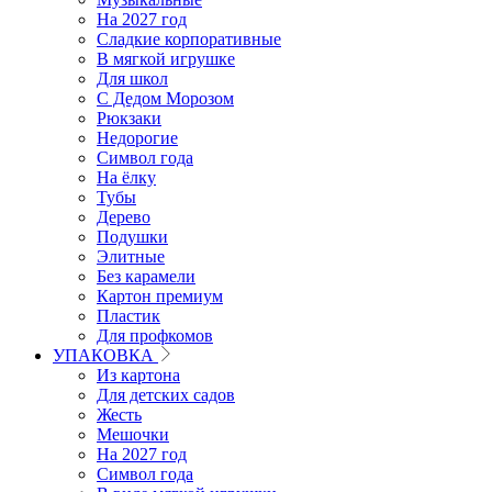
На 2027 год
Сладкие корпоративные
В мягкой игрушке
Для школ
С Дедом Морозом
Рюкзаки
Недорогие
Символ года
На ёлку
Тубы
Дерево
Подушки
Элитные
Без карамели
Картон премиум
Пластик
Для профкомов
УПАКОВКА
Из картона
Для детских садов
Жесть
Мешочки
На 2027 год
Символ года