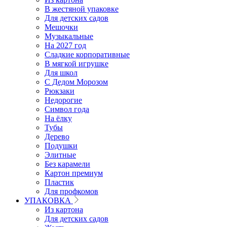
В жестяной упаковке
Для детских садов
Мешочки
Музыкальные
На 2027 год
Сладкие корпоративные
В мягкой игрушке
Для школ
С Дедом Морозом
Рюкзаки
Недорогие
Символ года
На ёлку
Тубы
Дерево
Подушки
Элитные
Без карамели
Картон премиум
Пластик
Для профкомов
УПАКОВКА
Из картона
Для детских садов