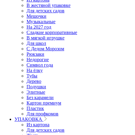
В жестяной упаковке
Для детских садов
Мешочки
Музыкальные
На 2027 год
Сладкие корпоративные
В мягкой игрушке
Для школ
С Дедом Морозом
Рюкзаки
Недорогие
Символ года
На ёлку
Тубы
Дерево
Подушки
Элитные
Без карамели
Картон премиум
Пластик
Для профкомов
УПАКОВКА
Из картона
Для детских садов