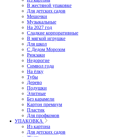
В жестяной упаковке
Для детских садов
Мешочки
Музыкальные
На 2027 год
Сладкие корпоративные
В мягкой игрушке
Для школ
С Дедом Морозом
Рюкзаки
Недорогие
Символ года
На ёлку
Тубы
Дерево
Подушки
Элитные
Без карамели
Картон премиум
Пластик
Для профкомов
УПАКОВКА
Из картона
Для детских садов