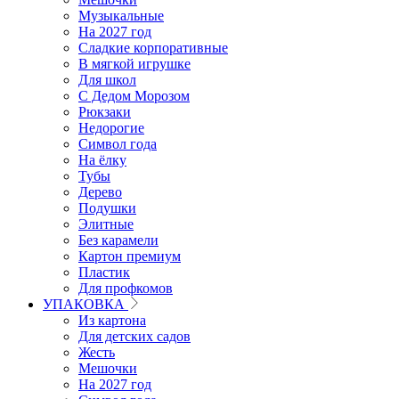
Музыкальные
На 2027 год
Сладкие корпоративные
В мягкой игрушке
Для школ
С Дедом Морозом
Рюкзаки
Недорогие
Символ года
На ёлку
Тубы
Дерево
Подушки
Элитные
Без карамели
Картон премиум
Пластик
Для профкомов
УПАКОВКА
Из картона
Для детских садов
Жесть
Мешочки
На 2027 год