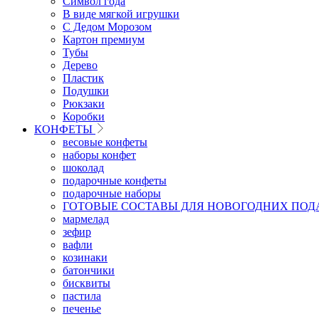
Символ года
В виде мягкой игрушки
С Дедом Морозом
Картон премиум
Тубы
Дерево
Пластик
Подушки
Рюкзаки
Коробки
КОНФЕТЫ
весовые конфеты
наборы конфет
шоколад
подарочные конфеты
подарочные наборы
ГОТОВЫЕ СОСТАВЫ ДЛЯ НОВОГОДНИХ ПОД
мармелад
зефир
вафли
козинаки
батончики
бисквиты
пастила
печенье