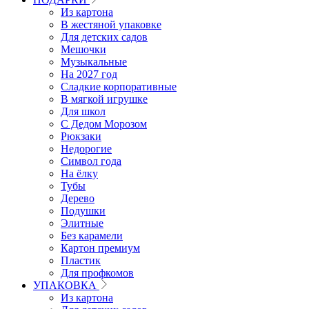
Из картона
В жестяной упаковке
Для детских садов
Мешочки
Музыкальные
На 2027 год
Сладкие корпоративные
В мягкой игрушке
Для школ
С Дедом Морозом
Рюкзаки
Недорогие
Символ года
На ёлку
Тубы
Дерево
Подушки
Элитные
Без карамели
Картон премиум
Пластик
Для профкомов
УПАКОВКА
Из картона