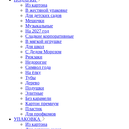
Из картона
В жестяной упаковке
Для детских садов
Мешочки
Музыкальные
На 2027 год
Сладкие корпоративные
В мягкой игрушке
Для школ
С Дедом Морозом
Рюкзаки
Недорогие
Символ года
На ёлку
Тубы
Дерево
Подушки
Элитные
Без карамели
Картон премиум
Пластик
Для профкомов
УПАКОВКА
Из картона