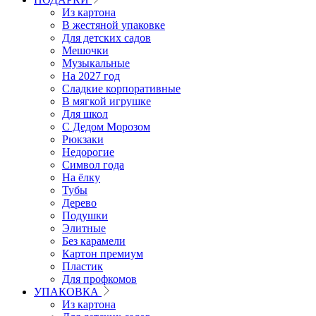
Из картона
В жестяной упаковке
Для детских садов
Мешочки
Музыкальные
На 2027 год
Сладкие корпоративные
В мягкой игрушке
Для школ
С Дедом Морозом
Рюкзаки
Недорогие
Символ года
На ёлку
Тубы
Дерево
Подушки
Элитные
Без карамели
Картон премиум
Пластик
Для профкомов
УПАКОВКА
Из картона