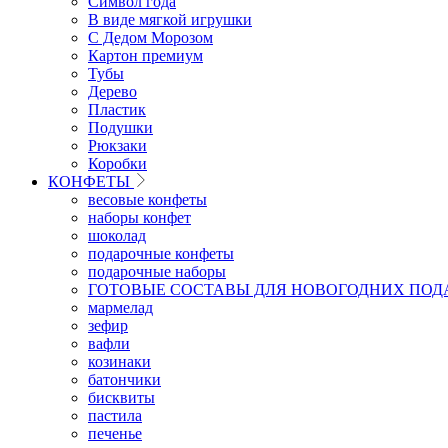
Символ года
В виде мягкой игрушки
С Дедом Морозом
Картон премиум
Тубы
Дерево
Пластик
Подушки
Рюкзаки
Коробки
КОНФЕТЫ
весовые конфеты
наборы конфет
шоколад
подарочные конфеты
подарочные наборы
ГОТОВЫЕ СОСТАВЫ ДЛЯ НОВОГОДНИХ ПОД
мармелад
зефир
вафли
козинаки
батончики
бисквиты
пастила
печенье