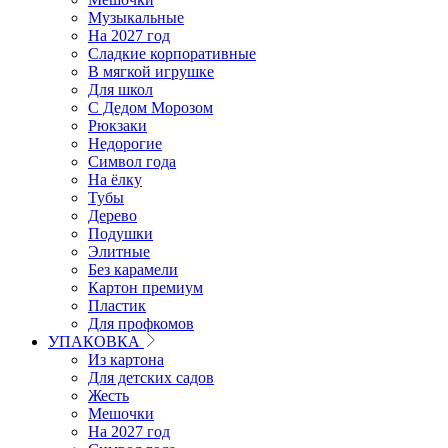
Музыкальные
На 2027 год
Сладкие корпоративные
В мягкой игрушке
Для школ
С Дедом Морозом
Рюкзаки
Недорогие
Символ года
На ёлку
Тубы
Дерево
Подушки
Элитные
Без карамели
Картон премиум
Пластик
Для профкомов
УПАКОВКА
Из картона
Для детских садов
Жесть
Мешочки
На 2027 год