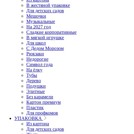
В жестяной упаковке
Для детских садов
Мешочки
Музыкальные
На 2027 год
Сладкие корпоративные
В мягкой игрушке
Для школ
С Дедом Морозом
Рюкзаки
Недорогие
Символ года
На ёлку
Тубы
Дерево
Подушки
Элитные
Без карамели
Картон премиум
Пластик
Для профкомов
УПАКОВКА
Из картона
Для детских садов