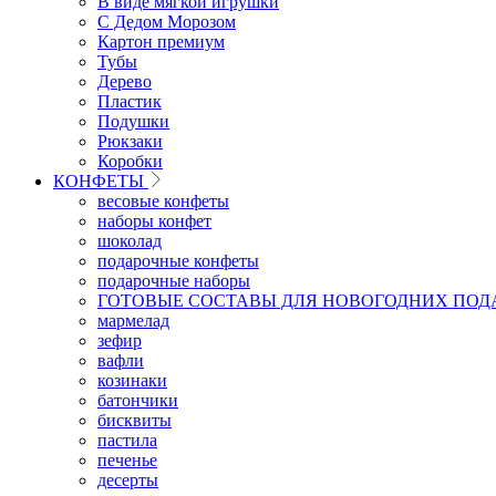
В виде мягкой игрушки
С Дедом Морозом
Картон премиум
Тубы
Дерево
Пластик
Подушки
Рюкзаки
Коробки
КОНФЕТЫ
весовые конфеты
наборы конфет
шоколад
подарочные конфеты
подарочные наборы
ГОТОВЫЕ СОСТАВЫ ДЛЯ НОВОГОДНИХ ПОД
мармелад
зефир
вафли
козинаки
батончики
бисквиты
пастила
печенье
десерты