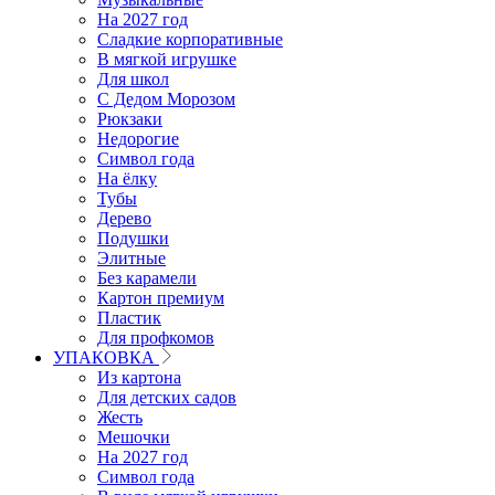
На 2027 год
Сладкие корпоративные
В мягкой игрушке
Для школ
С Дедом Морозом
Рюкзаки
Недорогие
Символ года
На ёлку
Тубы
Дерево
Подушки
Элитные
Без карамели
Картон премиум
Пластик
Для профкомов
УПАКОВКА
Из картона
Для детских садов
Жесть
Мешочки
На 2027 год
Символ года