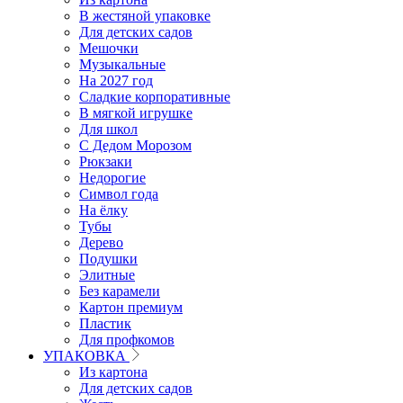
В жестяной упаковке
Для детских садов
Мешочки
Музыкальные
На 2027 год
Сладкие корпоративные
В мягкой игрушке
Для школ
С Дедом Морозом
Рюкзаки
Недорогие
Символ года
На ёлку
Тубы
Дерево
Подушки
Элитные
Без карамели
Картон премиум
Пластик
Для профкомов
УПАКОВКА
Из картона
Для детских садов