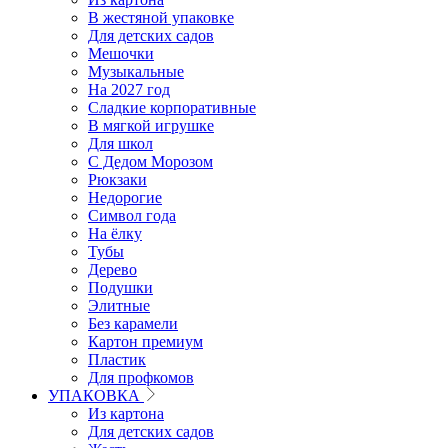
В жестяной упаковке
Для детских садов
Мешочки
Музыкальные
На 2027 год
Сладкие корпоративные
В мягкой игрушке
Для школ
С Дедом Морозом
Рюкзаки
Недорогие
Символ года
На ёлку
Тубы
Дерево
Подушки
Элитные
Без карамели
Картон премиум
Пластик
Для профкомов
УПАКОВКА
Из картона
Для детских садов