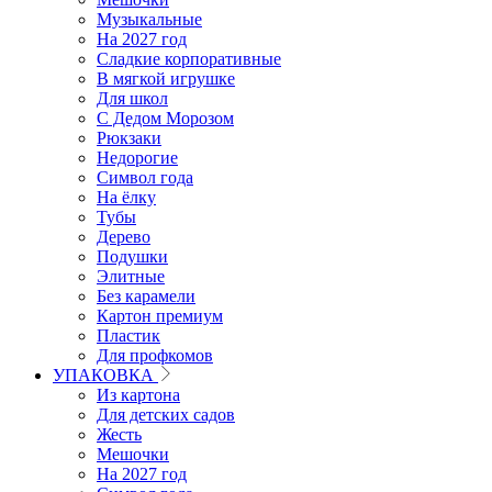
Музыкальные
На 2027 год
Сладкие корпоративные
В мягкой игрушке
Для школ
С Дедом Морозом
Рюкзаки
Недорогие
Символ года
На ёлку
Тубы
Дерево
Подушки
Элитные
Без карамели
Картон премиум
Пластик
Для профкомов
УПАКОВКА
Из картона
Для детских садов
Жесть
Мешочки
На 2027 год