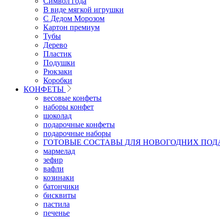
Символ года
В виде мягкой игрушки
С Дедом Морозом
Картон премиум
Тубы
Дерево
Пластик
Подушки
Рюкзаки
Коробки
КОНФЕТЫ
весовые конфеты
наборы конфет
шоколад
подарочные конфеты
подарочные наборы
ГОТОВЫЕ СОСТАВЫ ДЛЯ НОВОГОДНИХ ПОД
мармелад
зефир
вафли
козинаки
батончики
бисквиты
пастила
печенье