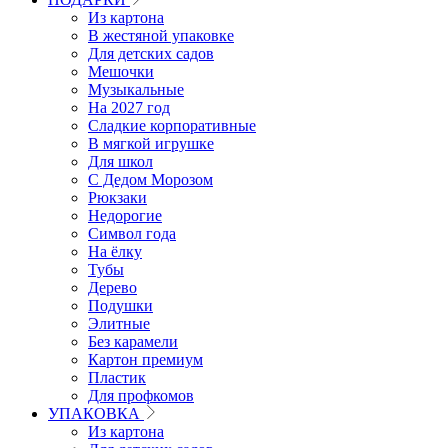
Из картона
В жестяной упаковке
Для детских садов
Мешочки
Музыкальные
На 2027 год
Сладкие корпоративные
В мягкой игрушке
Для школ
С Дедом Морозом
Рюкзаки
Недорогие
Символ года
На ёлку
Тубы
Дерево
Подушки
Элитные
Без карамели
Картон премиум
Пластик
Для профкомов
УПАКОВКА
Из картона