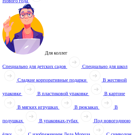
Нового года
Для коллег
Специально для детских садов
Специально для школ
Сладкие корпоративные подарки
В жестяной
упаковке
В пластиковой упаковке
В картоне
В мягких игрушках
В рюкзаках
В
подушках
В упаковках-тубах
Под новогоднюю
ёлку
С изображением Деда Мороза
С символом