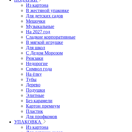
Из картона
В жестяной упаковке
Для детских садов
Мешочки
Музыкальные
На 2027 год
Сладкие корпоративные
В мягкой игрушке
Для школ
С Дедом Морозом
Рюкзаки
Недорогие
Символ года
На ёлку
Тубы
Дерево
Подушки
Элитные
Без карамели
Картон премиум
Пластик
Для профкомов
УПАКОВКА
Из картона