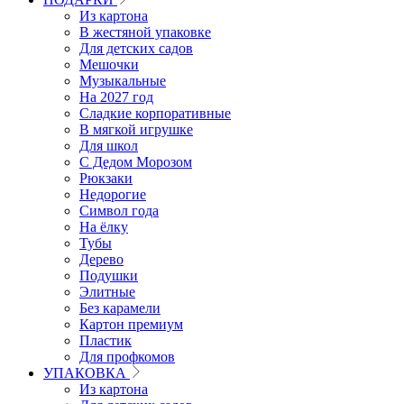
Из картона
В жестяной упаковке
Для детских садов
Мешочки
Музыкальные
На 2027 год
Сладкие корпоративные
В мягкой игрушке
Для школ
С Дедом Морозом
Рюкзаки
Недорогие
Символ года
На ёлку
Тубы
Дерево
Подушки
Элитные
Без карамели
Картон премиум
Пластик
Для профкомов
УПАКОВКА
Из картона