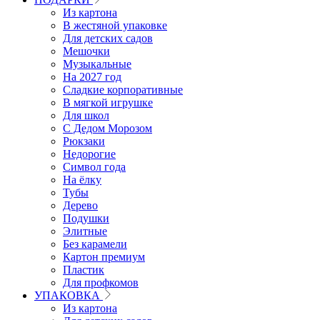
Из картона
В жестяной упаковке
Для детских садов
Мешочки
Музыкальные
На 2027 год
Сладкие корпоративные
В мягкой игрушке
Для школ
С Дедом Морозом
Рюкзаки
Недорогие
Символ года
На ёлку
Тубы
Дерево
Подушки
Элитные
Без карамели
Картон премиум
Пластик
Для профкомов
УПАКОВКА
Из картона