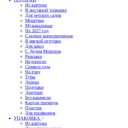
Из картона
В жестяной упаковке
Для детских садов
Мешочки
Музыкальные
На 2027 год
Сладкие корпоративные
В мягкой игрушке
Для школ
С Дедом Морозом
Рюкзаки
Недорогие
Символ года
На ёлку
Тубы
Дерево
Подушки
Элитные
Без карамели
Картон премиум
Пластик
Для профкомов
УПАКОВКА
Из картона