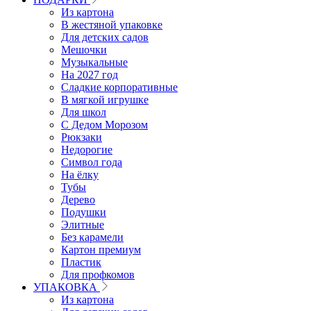
Из картона
В жестяной упаковке
Для детских садов
Мешочки
Музыкальные
На 2027 год
Сладкие корпоративные
В мягкой игрушке
Для школ
С Дедом Морозом
Рюкзаки
Недорогие
Символ года
На ёлку
Тубы
Дерево
Подушки
Элитные
Без карамели
Картон премиум
Пластик
Для профкомов
УПАКОВКА
Из картона