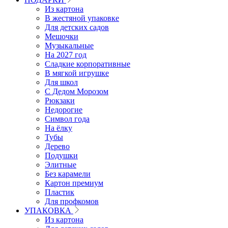
Из картона
В жестяной упаковке
Для детских садов
Мешочки
Музыкальные
На 2027 год
Сладкие корпоративные
В мягкой игрушке
Для школ
С Дедом Морозом
Рюкзаки
Недорогие
Символ года
На ёлку
Тубы
Дерево
Подушки
Элитные
Без карамели
Картон премиум
Пластик
Для профкомов
УПАКОВКА
Из картона