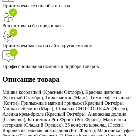
Принимаем все способы оплаты
Резерв товара без предоплаты
Принимаем заказы на сайте круглосуточно
Профессиональная помощь в подборе товаров
Описание товара
Мишка косолапый (Красный Октябрь), Красная шапочка
(Красный Октябрь), Твикс минис (Марс), Тими суфле сливки
(Конти), Грильяжные мягкий грильяж (Красный Октябрь),
Милки вей мини (Марс), Шоколад СHO CO-TE 42г (Эссен),
Алёнка крем-брюле (Красный Октябрь), Ананасная долина
(Славянка), Батончики Рот-Фронт (Рот-Фронт), Марсианка
эстерхази (Сладкий Орешек), 35 конфета шоколад (Эссен),
Коровка вафельная шоколадная (Рот-Фронт), Марсианка суфле
брауни (Сладкий Орешек), Toffee de luxe классик (Красный