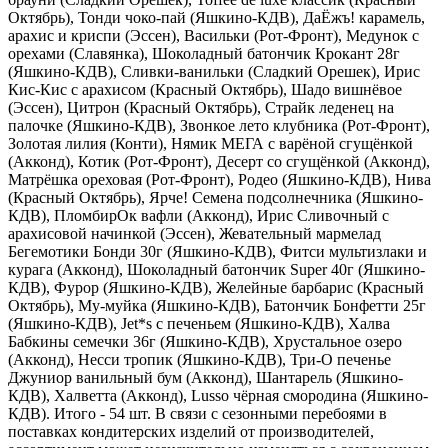
Октябрь), Тонди чоко-пай (Яшкино-КДВ), ДаЁжъ! карамель,
арахис и криспи (Эссен), Васильки (Рот-Фронт), Медунок с
орехами (Славянка), Шоколадный батончик Крокант 28г
(Яшкино-КДВ), Сливки-ванильки (Сладкий Орешек), Ирис
Кис-Кис с арахисом (Красный Октябрь), Шадо вишнёвое
(Эссен), Цитрон (Красный Октябрь), Страйк леденец на
палочке (Яшкино-КДВ), Звонкое лето клубника (Рот-Фронт),
Золотая лилия (Конти), Нямик MЕГА с варёной сгущёнкой
(Акконд), Котик (Рот-Фронт), Десерт со сгущёнкой (Акконд),
Матрёшка ореховая (Рот-Фронт), Родео (Яшкино-КДВ), Нива
(Красный Октябрь), Ярче! Семена подсолнечника (Яшкино-
КДВ), ПломбирОк вафли (Акконд), Ирис Сливочный с
арахисовой начинкой (Эссен), Жевательный мармелад
Бегемотики Бонди 30г (Яшкино-КДВ), Фитси мультизлаки и
курага (Акконд), Шоколадный батончик Super 40г (Яшкино-
КДВ), Фурор (Яшкино-КДВ), Желейные барбарис (Красный
Октябрь), Му-муйка (Яшкино-КДВ), Батончик Бонфетти 25г
(Яшкино-КДВ), Jet*s с печеньем (Яшкино-КДВ), Халва
Бабкины семечки 36г (Яшкино-КДВ), Хрустальное озеро
(Акконд), Несси тропик (Яшкино-КДВ), Три-О печенье
Джуниор ванильный бум (Акконд), Шантарель (Яшкино-
КДВ), Халветта (Акконд), Lusso чёрная смородина (Яшкино-
КДВ). Итого - 54 шт. В связи с сезонными перебоями в
поставках кондитерских изделий от производителей,