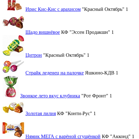
Ирис Кис-Кис с арахисом
"Красный Октябрь"
1
Шадо вишнёвое
КФ "Эссен Продакшн"
1
Цитрон
"Красный Октябрь"
1
Страйк леденец на палочке
Яшкино-КДВ
1
Звонкое лето вкус клубника
"Рот Фронт"
1
Золотая лилия
КФ "Конти-Рус"
1
Нямик МЕГА с варёной сгущёнкой
КФ "Акконд"
1