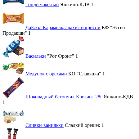
Тонди чоко-пай
Яшкино-КДВ
1
ДаЁжъ! Карамель, арахис и криспи
КФ "Эссен
Продакшн"
1
Васильки
"Рот Фронт"
1
Медунок с орехами
КО "Славянка"
1
Шоколадный батончик Крокант 28г
Яшкино-КДВ
1
Сливки-ванильки
Сладкий орешек
1