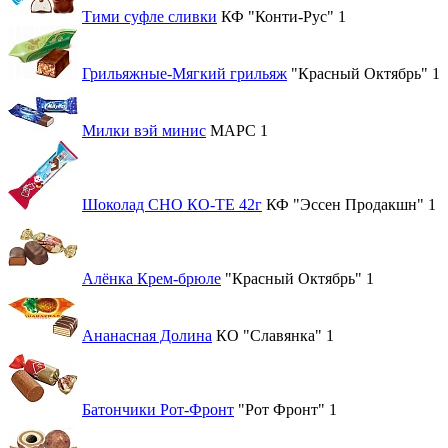
Тими суфле сливки
КФ "Конти-Рус"
1
Грильяжные-Мягкий грильяж
"Красный Октябрь"
1
Милки вэй минис
МАРС
1
Шоколад CHO КО-ТЕ 42г
КФ "Эссен Продакшн"
1
Алёнка Крем-брюле
"Красный Октябрь"
1
Ананасная Долина
КО "Славянка"
1
Батончики Рот-Фронт
"Рот Фронт"
1