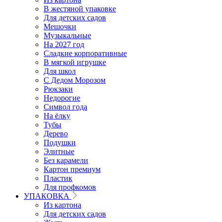
В жестяной упаковке
Для детских садов
Мешочки
Музыкальные
На 2027 год
Сладкие корпоративные
В мягкой игрушке
Для школ
С Дедом Морозом
Рюкзаки
Недорогие
Символ года
На ёлку
Тубы
Дерево
Подушки
Элитные
Без карамели
Картон премиум
Пластик
Для профкомов
УПАКОВКА
Из картона
Для детских садов